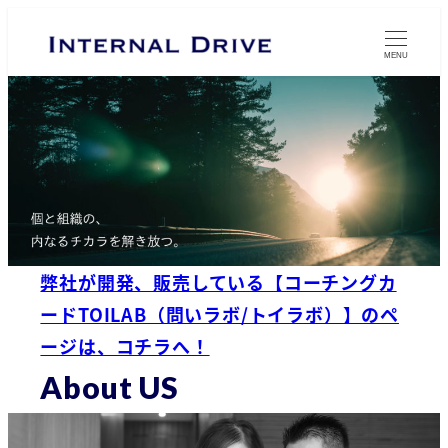
メ
イ
MENU
ン
コ
ン
テ
ン
ツ
へ
弊社が開発、販売している【コーチングカ
移
ードTOILAB（問いラボ/トイラボ）】のペ
動
ージは、コチラへ！
About US