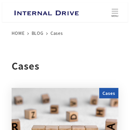
メ
イ
MENU
ン
HOME
BLOG
Cases
コ
ン
テ
ン
Cases
ツ
へ
移
Cases
動